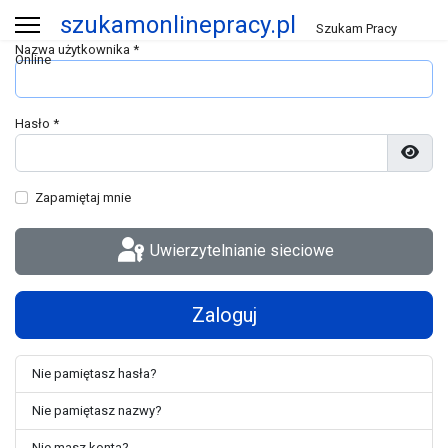
szukamonlinepracy.pl
Szukam Pracy
Nazwa użytkownika
*
Online
Hasło
*
Poka
Zapamiętaj mnie
Uwierzytelnianie sieciowe
Zaloguj
Nie pamiętasz hasła?
Nie pamiętasz nazwy?
Nie masz konta?